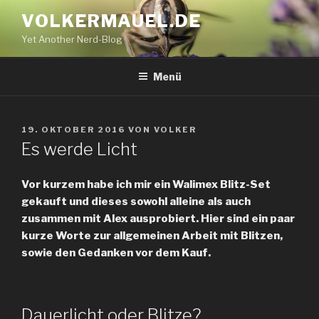
Zum
VOLKERMAUEL.DE
Inhalt
Yet Another Nerd-Blog
springen
Menü
VERÖFFENTLICHT
19. OKTOBER 2016
VON
VOLKER
AM
Es werde Licht
Vor kurzem habe ich mir ein Walimex Blitz-Set
gekauft und dieses sowohl alleine als auch
zusammen mit Alex ausprobiert. Hier sind ein paar
kurze Worte zur allgemeinen Arbeit mit Blitzen,
sowie den Gedanken vor dem Kauf.
Dauerlicht oder Blitze?