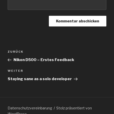
Beitragsnavigation
Vorheriger
ZURÜCK
Beitrag
Nikon D500 – Erstes Feedback
Nächster
WEITER
Beitrag
Staying sane as a solo developer
Datenschutzvereinbarung
Stolz präsentiert von
WordPress